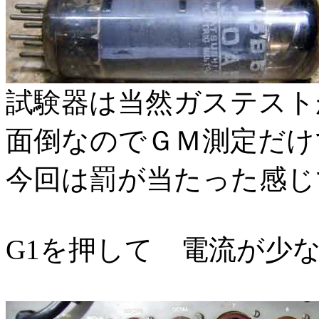
試験器は当然ガステス
面倒なのでＧＭ測定だけ
今回は罰が当たった感じ
G1を押して 電流が少