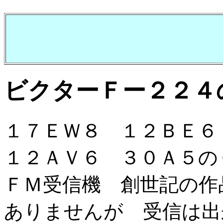
ビクターＦー２２４
１７ＥＷ８ １２ＢＥ
１２ＡＶ６ ３０Ａ５の
ＦＭ受信機 創世記の作
ありませんが 受信は出