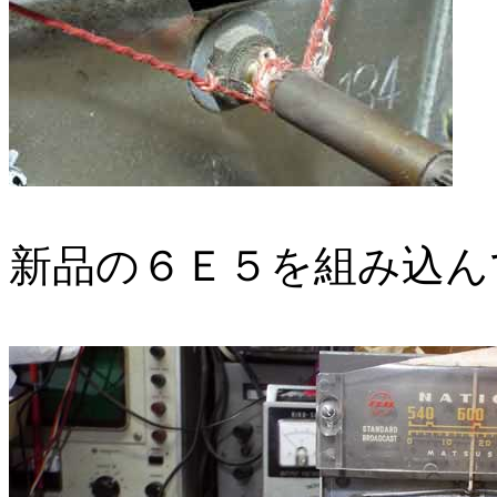
新品の６Ｅ５を組み込ん